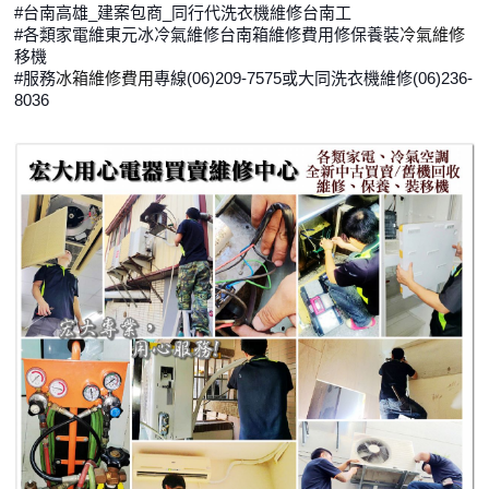
‪#‎台南高雄_建案包商_同行代洗衣機維修台南工‬
‪#‎各類家電維東元冰冷氣維修台南箱維修費用修保養裝
冷氣維修
移機‬
‪#‎服務
冰箱維修費用
專線(06)209-7575或大同洗衣機維修(06)236-
8036‬