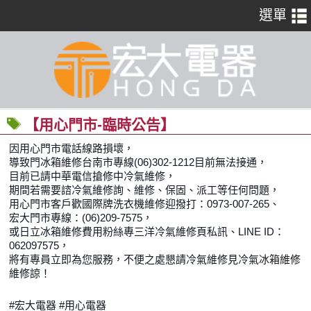
【用心門市-臨時公告】
因用心門市‬電話線路損壞，
導致門冰箱維修台南市專線(06)302-1212目前無法接通，
目前已請中華電信搶修中冷氣維修，
期間若需要諮冷氣維修詢、維修、保固、派工等任何問題，
用心門市客戶歡國際牌洗衣機維修迎撥打：0973-007-265、
宏大門市專線：(06)209-7575，
或日立冰箱維修費用粉絲專三洋冷氣維修頁私訊、LINE ID：
062097575，
將有專員立即為您服務，不便之處懇請冷氣維修見冷氣
冰箱維修
維修諒！
‪#‎宏大電器‬ ‪#‎用心電器‬