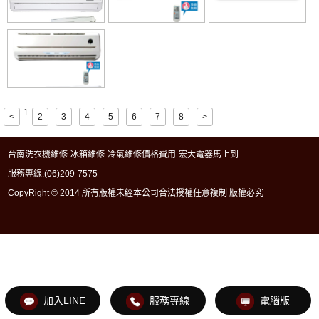
1
<
2
3
4
5
6
7
8
>
台南洗衣機維修-冰箱維修-冷氣維修價格費用-宏大電器馬上到
服務專線:
(06)209-7575
CopyRight © 2014 所有版權未經本公司合法授權任意複制 版權必究
加入LINE
服務專線
電腦版