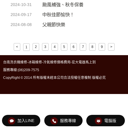
颱風補強、秋冬保養
2024-10-31
中秋佳節愉快！
2024-09-17
父親節快樂
2024-08-08
<
2
3
4
5
6
7
8
9
>
1
台南洗衣機維修-冰箱維修-冷氣維修價格費用-宏大電器馬上到
服務專線:
(06)209-7575
CopyRight © 2014 所有版權未經本公司合法授權任意複制 版權必究
加入LINE
服務專線
電腦版