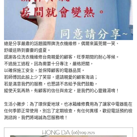
總是分享嚴肅的話題國際牌洗衣機維修，偶爾來篇莞爾一笑、
舒緩這熱到嫑嫑的盛夏。
感謝各位洗衣機維修台南親愛的顧客，旺季期間的耐心等候。
不過施工過程，因為需要十分專注，嚴格把關，
以確保施工安全，並保障顧客的電器品質。
若師傅因此臉上少了笑容，還請親愛的顧客海涵；
若是滿意我們的服務，也懇請不吝給予我們鼓勵，
縱使天氣再熱，有顧客的信任與肯定，是我們的心靈雞湯唷！
生活小撇步：為了環保愛地球，也
冰箱維修費用
為了讓家中電器能在
任何季節正常使用，別忘了定期檢查，有任何異樣，歡迎電話預約檢
測諮詢，我們將竭誠為您服務唷！