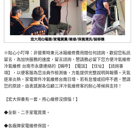
※貼心小叮嚀：非營業時東元冰箱維修費用間任何諮詢，歡迎您私訊
留言，為加快服務的速度，留言諮詢、懇請務必留下您方便冷氣維修
冷氣維修
台南市永康連絡的【稱呼】【電話】【住址】【諮詢事
項】，以便客服為您派員作檢測後，方能提供完整說明與報價。天氣
逐漸炎熱，家電案件
冷氣維修台南
日增，若有怠慢或招呼不週，懇請
您的原諒，由衷感謝各位顧三洋冷氣維修客的耐心等候與支持！
【宏大保養有一套，用心維修沒煩惱！】
◆全新、二手家電買賣。
◆各廠牌家電維修保固。