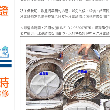
秋冬保養期，歡迎提早預約排程，以免久候，報價、諮國際
冷氣維修冷氣維修接電洽日立冰冷氣維修台南箱維修費用諮詢：(0
※非營業時間，私訊或加LINE ID：062097575，留
價詳細
東元冰箱維修費用
事項，以加快為您服務
三洋冷氣維