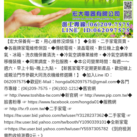
【宏大保養有一套，用心維修沒煩惱！】 ◆全新、二手家電買賣。
◆各廠牌家電維修保固。◆傳統電視、液晶電視、數位機上盒◆冷
氣、冰箱、洗衣機保養清洗。◆冷氣空調專業維修。◆冷氣空調專業
移機裝機。◆同業調度、外包服務。 ◆本公司營業時間：每週一～
週六，早上十點~晚上九點。 【新舊家電不定期更新產品，歡迎線上
或親洽門市參觀大同洗衣機維修選購！】 ◆加入Line ID：
062097575◆歡迎E-Mail：hongda062097575@gmail.com◆各門
市專線：(06)209-7575，(06)302-1212◆舊官網
☞ http://www.toshiba-tw.com/◆新官網 ☞ http://www.pip.com.tw/◆
臉書粉專 ☞ https://www.facebook.com/hongda01◆服務網
☞ http://tv.r9.com.tw/◆二手家電 ☞
https://tw.user.bid.yahoo.com/tw/user/Y3128237362◆二手家電 ☞
https://tw.user.bid.yahoo.com/tw/booth/Y1090339101◆全新家電
☞https://tw.user.bid.yahoo.com/tw/user/Y5597305782 《到府檢測
需酌收檢測費0元。》