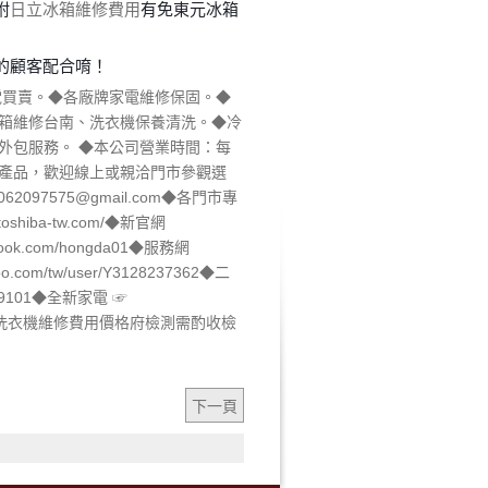
附
日立冰箱維修費用
有免東元冰箱
的顧客配合唷！
電買賣。◆各廠牌家電維修保固。◆
箱維修台南、洗衣機保養清洗。◆冷
外包服務。 ◆本公司營業時間：每
新產品，歡迎線上或親洽門市參觀選
062097575@gmail.com◆各門市專
toshiba-tw.com/◆新官網
cebook.com/hongda01◆服務網
ahoo.com/tw/user/Y3128237362◆二
90339101◆全新家電 ☞
7305782 《到洗衣機維修費用價格府檢測需酌收檢
下一頁