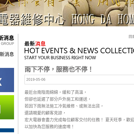
回
新消息
Y GROUP
新消息
雨下不停，服務也不停！
2019-05-06
最近台南陰雨綿綿，緩和了高溫，
但卻也延遲了部分戶外施工和運送，
若因下雨無法施工冷氣維修、或無法出貨，
還請親愛的顧客見諒，
宏大電器會盡力完成每位顧客交付的任務！ 夏天旺季，歡迎電洽(
以加快為您服務的速度唷！