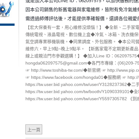
或是加入本公司LINE ID：062097575，以加快服務的
因本公司銷售的新舊電器與家電維修，皆附有免冷氣維
需透過師傅評估後，才能提供準確報價，還請各位親愛
【宏大保養有一套，用心維修沒煩惱！】 ◆全新、二手家
傳統電視、液晶電視、數位機上盒◆冷氣、冰箱、洗衣機保
氣空調專業移機裝機。◆同業調度、外包服務。 ◆本公司
維修
六，早上9點~晚上9點半。 【新舊家電不定期更新產品
線上或親洽門市參觀選購！】 ◆加入Line ID：062097575◆
hongda062097575@gmail.com◆各門市專線：(06)209-7
☞ http://www.toshiba-tw.com/◆新官網 ☞ http://www.p
☞ https://www.facebook.com/hongda01◆服務網 ☞ http:
https://tw.user.bid.yahoo.com/tw/user/Y3128237362
https://tw.user.bid.yahoo.com/tw/booth/Y109033910
https://tw.user.bid.yahoo.com/tw/user/Y55973
上一頁