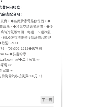
速度，
修費保固服務，
的顧客配合唷！
電買賣。◆各廠牌家電維修保固。◆
養清洗。◆冷氣空調專業維修。◆冷
營業時冷氣維修間：每週一～週
冷氣
，歡
LG洗衣機維修
冷氣維修台南迎
歡迎E-Mail：
575，(06)302-1212◆舊官網
ip.com.tw/◆臉書粉專
//tv.r9.com.tw/◆二手家電 ☞
◆二手家電 ☞
1◆全新家電 ☞
05782 《到府檢測需酌收檢測費300元。》
下一頁