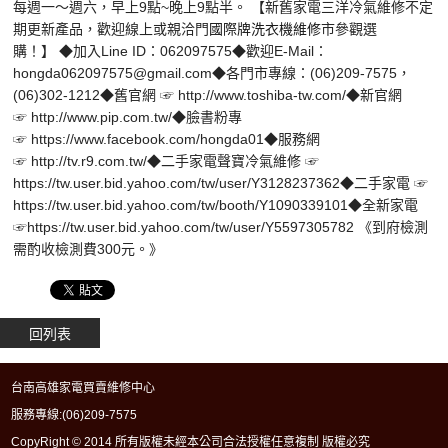
每週一～週六，早上9點~晚上9點半。 【新舊家電三洋冷氣維修不定
期更新產品，歡迎線上或親洽門
國際牌洗衣機維修
市參觀選
購！】 ◆加入Line ID：062097575◆歡迎E-Mail：
hongda062097575@gmail.com◆各門市專線：(06)209-7575，
(06)302-1212◆舊官網 ☞ http://www.toshiba-tw.com/◆新官網
☞ http://www.pip.com.tw/◆臉書粉專
☞ https://www.facebook.com/hongda01◆服務網
☞ http://tv.r9.com.tw/◆二手家電聲寶冷氣維修 ☞
https://tw.user.bid.yahoo.com/tw/user/Y3128237362◆二手家電 ☞
https://tw.user.bid.yahoo.com/tw/booth/Y1090339101◆全新家電
☞https://tw.user.bid.yahoo.com/tw/user/Y5597305782 《到府檢測
需酌收檢測費300元。》
回列表
台南高雄家電買賣維修中心
服務專線:
(06)209-7575
CopyRight © 2014 所有版權未經本公司合法授權任意複制 版權必究