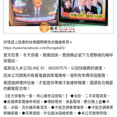
詳情請上臉書粉絲專
國際牌洗衣機維修
頁☞
https://www.facebook.com/hongda01/
夏天旺季、冬天保養，報價諮詢，懇請務必留下方便聯絡的稱呼
與電話，
或是加入本公司LINE ID：062097575，以加快服務的速度，
因本公司銷售的新舊電器與家電維修，皆附有免費保固服務，
需透過師傅評估後，才能提供準確冷氣維修報價，還請各位親愛
的顧客配合唷！
【宏大保養有一套，用心維修沒煩惱！】 ◆全新、二手家電買賣。
◆各廠牌家電維修保固。◆傳統電視、液晶電視、數位機上盒◆冷
氣、冰箱、洗衣機保養清洗。◆冷氣空調專業維修。◆冷氣空調專業
移機裝機。◆同業調度、外包服冰箱維修務。 ◆本公司營業時間：