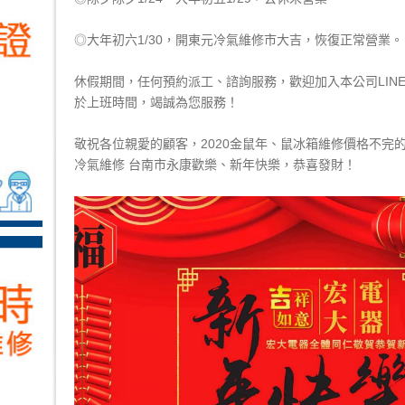
◎大年初六1/30，開
東元冷氣維修
市大吉，恢復正常營業。
休假期間，任何預約派工、諮詢服務，歡迎加入本公司LINE I
於上班時間，竭誠為您服務！
敬祝各位親愛的顧客，2020金鼠年、鼠冰箱維修價格不完
冷氣維修 台南市永康歡樂、新年快樂，恭喜發財！