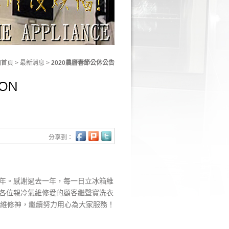
回首頁
> 最新消息 >
2020農曆春節公休公告
分享到：
年。感謝過去一年，每一日立冰箱維
各位親
冷氣維修
愛的顧客繼
聲寶洗衣
氣維修神，繼續努力用心為大家服務！