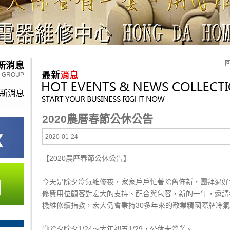
新消息
Y GROUP
新消息
2020農曆春節公休公告
2020-01-24
【2020農曆春節公休公告】
今天是除夕冷氣維修夜，家家戶戶忙著除舊佈新，團拜過好
修費用位顧客對宏大的支持、配合與包容，新的一年，還請
機維修
續指教，宏大仍會秉持30多年來的敬業精國際牌冷
◎除夕除夕1/24～大年初五1/29，公休未營業。