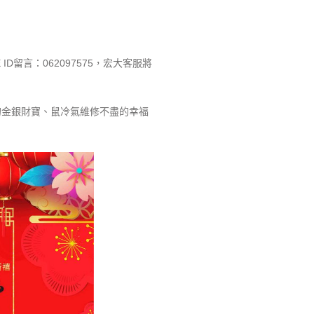
D留言：062097575，宏大客服將
的金銀財寶、鼠冷氣維修不盡的幸福