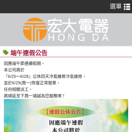
端午連假公告
因應端午節連續假期，
本公司將於
『6/25～6/28』公休四天
冷氣維修
冷氣維修，
並於6/29(周一)恢復正常營業，
任何相關派工，
將順延至下周一竭誠為您服務唷！