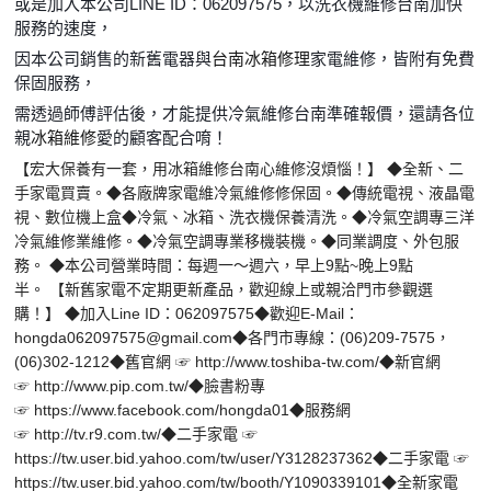
或是加入本公司LINE ID：062097575，以洗衣機維修台南加快
服務的速度，
因本公司銷售的新舊電器與
台南冰箱修理
家電維修，皆附有免費
保固服務，
需透過師傅評估後，才能提供冷氣維修台南準確報價，還請各位
親
冰箱維修
愛的顧客配合唷！
【宏大保養有一套，用冰箱維修台南心維修沒煩惱！】 ◆全新、二
手家電買賣。◆各廠牌家電維冷氣維修修保固。◆傳統電視、液晶電
視、數位機上盒◆冷氣、冰箱、洗衣機保養清洗。◆冷氣空調專三洋
冷氣維修業維修。◆冷氣空調專業移機裝機。◆同業調度、外包服
務。 ◆本公司營業時間：每週一～週六，早上9點~晚上9點
半。 【新舊家電不定期更新產品，歡迎線上或親洽門市參觀選
購！】 ◆加入Line ID：062097575◆歡迎E-Mail：
hongda062097575@gmail.com◆各門市專線：(06)209-7575，
(06)302-1212◆舊官網 ☞ http://www.toshiba-tw.com/◆新官網
☞ http://www.pip.com.tw/◆臉書粉專
☞ https://www.facebook.com/hongda01◆服務網
☞ http://tv.r9.com.tw/◆二手家電 ☞
https://tw.user.bid.yahoo.com/tw/user/Y3128237362◆二手家電 ☞
https://tw.user.bid.yahoo.com/tw/booth/Y1090339101◆全新家電