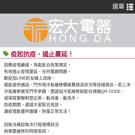
疫起抗疫、遏止蔓延！
因應疫情嚴峻，為能配合政策規定，
有效遏止疫情蔓延，任何電器問題，
歡迎加LINE好友線上諮詢，
還能提供通話、門市現
冷氣維修價格費用
貨狀況等詳細資訊。若三洋
冷氣維修需至門市參觀，懇請協冷氣維修助配合掃描QR CODE、
或填寫實聯制登記表，勤消毒、勤洗手，
防疫期間，還請大家配合見諒，
讓疫情能儘早趨緩，恢復正常生活！
因無法確認每次行程現場狀況
與需要維修的時間長短，