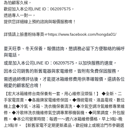
為怕顧客久候，
歡迎加入本公司LINE ID：062097575，
透過專人一對一，
提供您詳細線上預約諮詢與報價服務唷！
詳情請上臉書粉絲專頁☞https://www.facebook.com/hongda01/
夏天旺季、冬天保養，報價諮詢，懇請務必留下方便聯絡的稱呼
與電話，
或是加入本公司LINE ID：062097575，以加快服務的速度，
因本公司銷售的新舊電器與家電維修，皆附有免費保固服務，
需透過師傅評估後，才能提冰箱維修費用供準確報價，還請各位
親愛的顧客配合唷！
【宏大冰箱維修台南保養有一套，用心維修沒煩惱！】 ◆全新、二
手家電買賣。◆各廠牌家電維修保固。◆傳統電視、液晶電視、數位
機上盒◆冷氣、冰箱、洗衣機保養清洗。◆冷氣空調
冷氣維修
專業維
修。◆冷歌林洗衣機維修氣空調專業移機裝機。◆同業調度、外包服
務。 ◆本公司營業時間：每週一～週六
冰箱維修價格
，早上9點~晚
上9點半。 【新舊家電不定期更新產品，歡迎線上或親洽門市參觀選