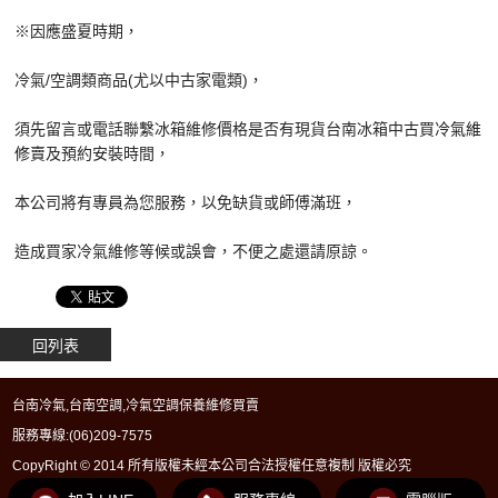
※因應盛夏時期，
冷氣/空調類商品(尤以中古家電類)，
須先留言或電話聯繫冰箱維修價格是否有現貨台南冰箱中古買
冷氣維
修
賣及預約安裝時間，
本公司將有專員為您服務，以免缺貨或師傅滿班，
造成買家冷氣維修等候或誤會，不便之處還請原諒。
回列表
台南冷氣,台南空調,冷氣空調保養維修買賣
服務專線:
(06)209-7575
CopyRight © 2014 所有版權未經本公司合法授權任意複制 版權必究