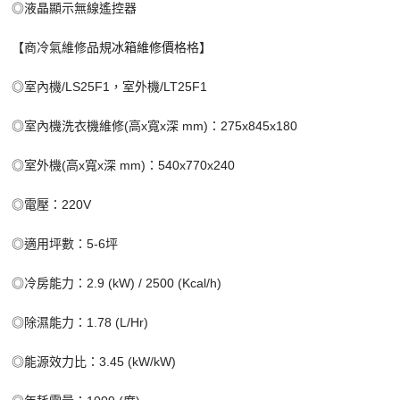
◎液晶顯示無線遙控器
【商冷氣維修品規
冰箱維修價格
格】
◎室內機/LS25F1，室外機/LT25F1
◎室內機洗衣機維修(高x寬x深 mm)：275x845x180
◎室外機(高x寬x深 mm)：540x770x240
◎電壓：220V
◎適用坪數：5-6坪
◎冷房能力：2.9 (kW) / 2500 (Kcal/h)
◎除濕能力：1.78 (L/Hr)
◎能源效力比：3.45 (kW/kW)