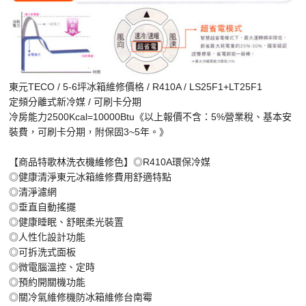
東元TECO / 5-6坪冰箱維修價格 / R410A / LS25F1+LT25F1
定頻分離式新冷媒 / 可刷卡分期
冷房能力2500Kcal=10000Btu《以上報價不含：5%營業稅、基本安
裝費，可刷卡分期，附保固3~5年。》
【商品特
歌林洗衣機維修
色】◎R410A環保冷媒
◎健康清淨東元冰箱維修費用舒適特點
◎清淨濾網
◎垂直自動搖擺
◎健康睡眠、舒眠柔光裝置
◎人性化設計功能
◎可拆洗式面板
◎微電腦溫控、定時
◎預約開關機功能
◎關冷氣維修機防冰箱維修台南霉