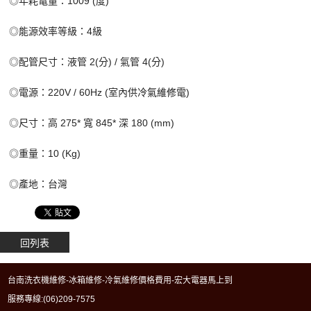
◎年耗電量：1009 (度)
◎能源效率等級：4級
◎配管尺寸：液管 2(分) / 氣管 4(分)
◎電源：220V / 60Hz (室內供
冷氣維修
電)
◎尺寸：高 275* 寬 845* 深 180 (mm)
◎重量：10 (Kg)
◎產地：台灣
回列表
台南洗衣機維修-冰箱維修-冷氣維修價格費用-宏大電器馬上到
服務專線:
(06)209-7575