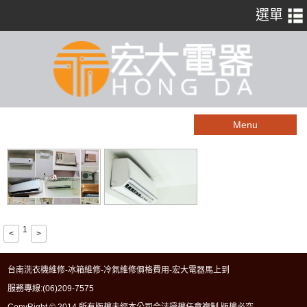
Menu
1
<
>
台南洗衣機維修-冰箱維修-冷氣維修價格費用-宏大電器馬上到
服務專線:
(06)209-7575
CopyRight © 2014 所有版權未經本公司合法授權任意複制 版權必究