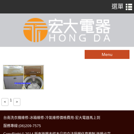
Menu
1
<
>
台南洗衣機維修-冰箱維修-冷氣維修價格費用-宏大電器馬上到
服務專線:
(06)209-7575
CopyRight © 2014 所有版權未經本公司合法授權任意複制 版權必究