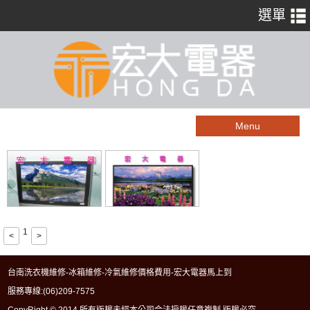
Menu
1
<
>
台南洗衣機維修-冰箱維修-冷氣維修價格費用-宏大電器馬上到
服務專線:
(06)209-7575
CopyRight © 2014 所有版權未經本公司合法授權任意複制 版權必究