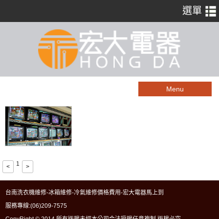
Menu
1
<
>
台南洗衣機維修-冰箱維修-冷氣維修價格費用-宏大電器馬上到
服務專線:
(06)209-7575
CopyRight © 2014 所有版權未經本公司合法授權任意複制 版權必究