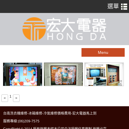
Menu
1
<
>
台南洗衣機維修-冰箱維修-冷氣維修價格費用-宏大電器馬上到
服務專線:
(06)209-7575
CopyRight © 2014 所有版權未經本公司合法授權任意複制 版權必究