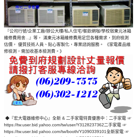
『公司行號/企業工廠/辦公大樓/私人住宅/餐飲網咖/學校宿
東元冰箱
維修費用
舍...』等， 滿
東元冰箱維修費用
足您各種需求，到府檢測
估價， 優質技術人員、貼心客製化，專業諮詢服務。 《家電產品維
修檢測，需加收基本檢測費。》
◆『宏大電器維修中心』全新 & 二手家電特賣優惠中：二手家電 ☞
https://tw.user.bid.yahoo.com/tw/user/Y3128237362二手家電 ☞
https://tw.user.bid.yahoo.com/tw/booth/Y1090339101全新家電 ☞