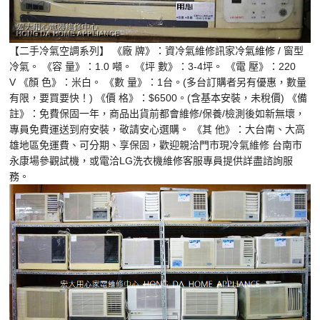
【二手冷氣空調系列】 《廠 牌》：資冷氣維修訊家
冷氣維修
/ 窗型
冷氣。 《容 量》：1.0 噸。 《坪 數》：3-4坪。 《電 壓》：220
V 《顏 色》：米白。 《數 量》：1台。(多台訂購者另有優惠，數量
有限，要買要快！) 《價 格》：$6500。(含基本安裝，未稅價) 《備
註》：免費保固一年，商品出貨前都會維修/保養/檢測後如新無壞，
專員免費運送到府安裝，敬請安心選購。 《其 他》：大台南、大高
雄地區免運費、可分期、享保固，歡迎親洽門市現冷氣維修 台南市
永康場參觀試機，或電洽LG洗衣機維修客服專員提供詳盡諮詢服
務。