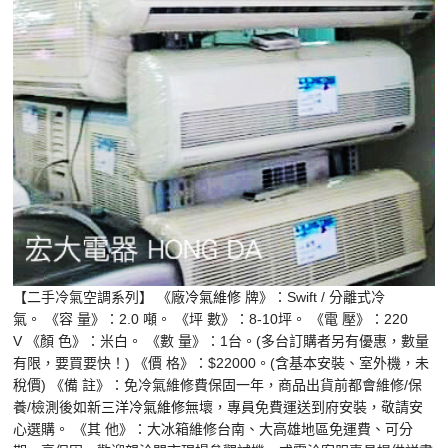
【二手冷氣空調系列】 《廠
冷氣維修
牌》：Swift / 分離式冷
氣。 《容 量》：2.0 噸。 《坪 數》：8-10坪。 《電 壓》：220
V 《顏 色》：米白。 《數 量》：1台。(多台訂購者另有優惠，數量
有限，要買要快！) 《價 格》：$22000。(含基本安裝、室外機，未
稅價) 《備 註》：免冷氣維修費保固一年，商品出貨前都會維修/保
養/檢測後如新
三洋冷氣維修
無壞，專員免費運送到府安裝，敬請安
心選購。 《其 他》：大冰箱維修台南、大高雄地區免運費、可分