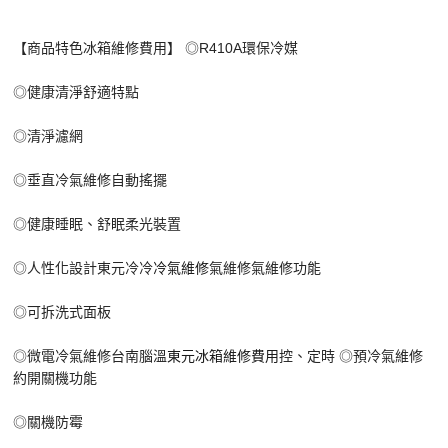
【商品特色冰箱維修費用】 ◎R410A環保冷媒
◎健康清淨舒適特點
◎清淨濾網
◎垂直冷氣維修自動搖擺
◎健康睡眠、舒眠柔光裝置
◎人性化設計東元冷冷
冷氣維修
氣維修氣維修功能
◎可拆洗式面板
◎微電冷氣維修台南腦溫
東元冰箱維修費用
控、定時 ◎預冷氣維修
約開關機功能
◎關機防霉