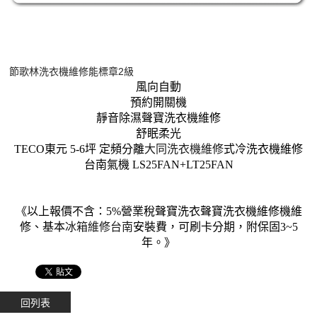
節歌林洗衣機維修能標章2級
風向自動
預約開關機
靜音除濕聲寶洗衣機維修
舒眠柔光
TECO東元 5-6坪 定頻分離
大同洗衣機維修
式冷洗衣機維修
台南氣機 LS25FAN+LT25FAN
《以上報價不含：5%營業稅聲寶洗衣聲寶洗衣機維修機維
修、基本
冰箱維修台南
安裝費，可刷卡分期，附保固3~5
年。》
回列表