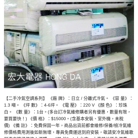
【二手冷氣空調系列】 《廠 牌》：日立 / 分離式冷氣。 《容 量》：
1.3 噸。 《坪 數》：4-6坪。 《電 壓》：220 V 《顏 色》：珍珠
白。 《數 量》：1台。(多台訂
冷氣維修
購者另有優惠，數量有限，
要買要快！) 《價 格》：$15000。(含基本安裝、室外機，未稅
價) 《備 註》：免費保固一年，商品出貨前都會維修/保養/檢冷氣維
修價格費用測後如新無壞，專員免費運送到府安裝，敬請安冷氣維
歌