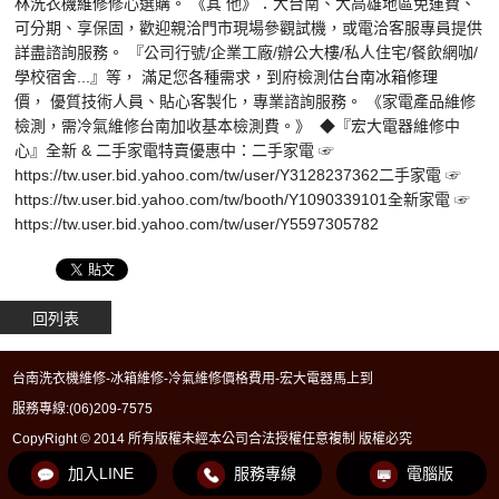
林洗衣機維修
修心選購。 《其 他》：大台南、大高雄地區免運費、
可分期、享保固，歡迎親洽門市現場參觀試機，或電洽客服專員提供
詳盡諮詢服務。
『公司行號/企業工廠/辦公大樓/私人住宅/餐飲網咖/
學校宿舍...』等， 滿足您各種需求，到府檢測估
台南冰箱修理
價， 優質技術人員、貼心客製化，專業諮詢服務。 《家電產品維修
檢測，需冷氣維修台南加收基本檢測費。》 ◆『宏大電器維修中
心』全新 & 二手家電特賣優惠中：二手家電 ☞
https://tw.user.bid.yahoo.com/tw/user/Y3128237362二手家電 ☞
https://tw.user.bid.yahoo.com/tw/booth/Y1090339101全新家電 ☞
https://tw.user.bid.yahoo.com/tw/user/Y5597305782
回列表
台南洗衣機維修-冰箱維修-冷氣維修價格費用-宏大電器馬上到
服務專線:
(06)209-7575
CopyRight © 2014 所有版權未經本公司合法授權任意複制 版權必究
加入LINE
服務專線
電腦版